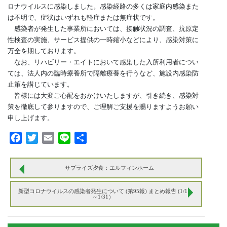
ロナウイルスに感染しました。感染経路の多くは家庭内感染また
は不明で、症状はいずれも軽症または無症状です。
感染者が発生した事業所においては、接触状況の調査、抗原定
性検査の実施、サービス提供の一時縮小などにより、感染対策に
万全を期しております。
なお、リハビリー・エイトにおいて感染した入所利用者につい
ては、法人内の臨時療養所で隔離療養を行うなど、施設内感染防
止策を講じています。
皆様には大変ご心配をおかけいたしますが、引き続き、感染対
策を徹底して参りますので、ご理解ご支援を賜りますようお願い
申し上げます。
Facebook
Twitter
Email
Line
共
有
サプライズ夕食：エルフィンホーム
新型コロナウイルスの感染者発生について (第95報) まとめ報告 (1/1
～1/31）