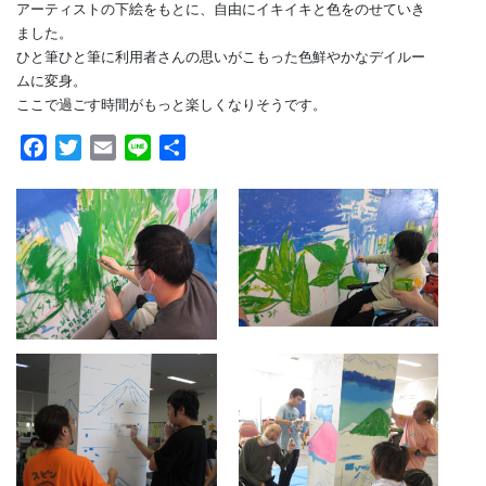
アーティストの下絵をもとに、自由にイキイキと色をのせていき
ました。
ひと筆ひと筆に利用者さんの思いがこもった色鮮やかなデイルー
ムに変身。
ここで過ごす時間がもっと楽しくなりそうです。
Facebook
Twitter
Email
Line
共
有