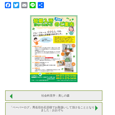
Facebook
Twitter
Email
Line
共
有
社会科見学：美しの森
「ペーパーログ」秀岳荘白石店様でお取扱いして頂けることとなり
ました：おおぞら