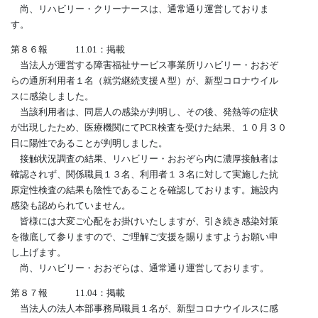
尚、リハビリー・クリーナースは、通常通り運営しておりま
す。
第８６報 11.01：掲載
当法人が運営する障害福祉サービス事業所リハビリー・おおぞ
らの通所利用者１名（就労継続支援Ａ型）が、新型コロナウイル
スに感染しました。
当該利用者は、同居人の感染が判明し、その後、発熱等の症状
が出現したため、医療機関にてPCR検査を受けた結果、１０月３０
日に陽性であることが判明しました。
接触状況調査の結果、リハビリー・おおぞら内に濃厚接触者は
確認されず、関係職員１３名、利用者１３名に対して実施した抗
原定性検査の結果も陰性であることを確認しております。施設内
感染も認められていません。
皆様には大変ご心配をお掛けいたしますが、引き続き感染対策
を徹底して参りますので、ご理解ご支援を賜りますようお願い申
し上げます。
尚、リハビリー・おおぞらは、通常通り運営しております。
第８７報 11.04：掲載
当法人の法人本部事務局職員１名が、新型コロナウイルスに感