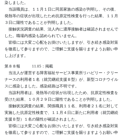
染しました。
当該職員は、１１月１日に同居家族の感染が判明し、その後、
発熱等の症状が出現したため抗原定性検査を行った結果、１１月
３日に陽性であることが判明しました。
接触状況調査の結果、法人内に濃厚接触者は確認されませんで
した。職場内感染も認められていません。
皆様には大変ご心配をお掛けいたしますが、引き続き感染対策
を徹底して参りますので、ご理解ご支援を賜りますようお願い申
し上げます。
第８８報 11.05：掲載
当法人が運営する障害福祉サービス事業所リハビリー・クリー
ナースの利用者１名（就労継続支援Ｂ型）が、新型コロナウイル
スに感染しました。感染経路は不明です。
当該利用者は、発熱等の症状が出現したため、抗原定性検査を
受けた結果、１０月２９日に陽性であることが判明しました。
接触状況調査の結果、関係職員１１名、利用者２１名に対して
実施した抗原定性検査で、１１月４日に新たに利用者（就労継続
支援Ｂ型）１名の陽性が確認されました。
皆様には大変ご心配をお掛けいたしますが、引き続き感染対策
を徹底して参りますので、ご理解ご支援を賜りますようお願い申