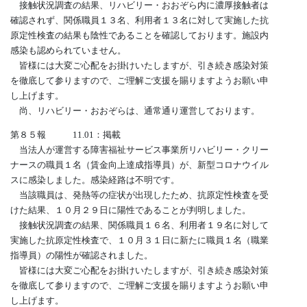
接触状況調査の結果、リハビリー・おおぞら内に濃厚接触者は
確認されず、関係職員１３名、利用者１３名に対して実施した抗
原定性検査の結果も陰性であることを確認しております。施設内
感染も認められていません。
皆様には大変ご心配をお掛けいたしますが、引き続き感染対策
を徹底して参りますので、ご理解ご支援を賜りますようお願い申
し上げます。
尚、リハビリー・おおぞらは、通常通り運営しております。
第８５報 11.01：掲載
当法人が運営する障害福祉サービス事業所リハビリー・クリー
ナースの職員１名（賃金向上達成指導員）が、新型コロナウイル
スに感染しました。感染経路は不明です。
当該職員は、発熱等の症状が出現したため、抗原定性検査を受
けた結果、１０月２９日に陽性であることが判明しました。
接触状況調査の結果、関係職員１６名、利用者１９名に対して
実施した抗原定性検査で、１０月３１日に新たに職員１名（職業
指導員）の陽性が確認されました。
皆様には大変ご心配をお掛けいたしますが、引き続き感染対策
を徹底して参りますので、ご理解ご支援を賜りますようお願い申
し上げます。