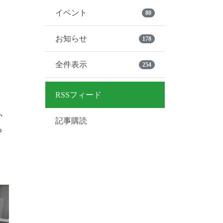
イベント
80
お知らせ
178
、
全件表示
254
RSSフィード
か
記事購読
る