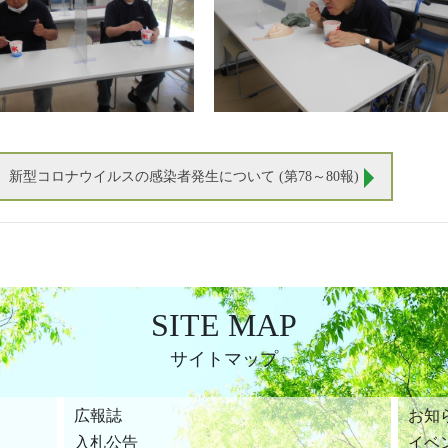
新型コロナウイルスの感染者発生について (第78～80報)
SITE MAP
サイトマップ
広報誌
お知
入札公告
イベ