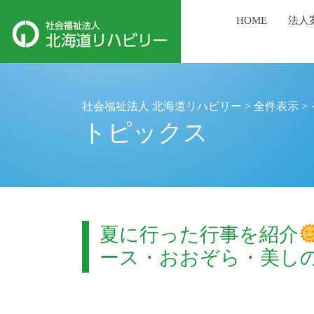
HOME
法人
社会福祉法人 北海道リハビリー
>
全件表示
>
トピックス
夏に行った行事を紹介
ース・おおぞら・美し