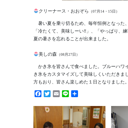
クリーナース・おおぞら
（07月14・15日）
暑い夏を乗り切るため、毎年恒例となった、
「冷たくて、美味しーい‼」、「やっぱり、練
夏の暑さを忘れることが出来ました。
美しの森
（08月27日）
かき氷を皆さんで食べました。ブルーハワイ
き氷をカスタマイズして美味しくいただきま
方もおり、皆さん楽しめた１日となりました
Facebook
Twitter
Email
Line
共
有