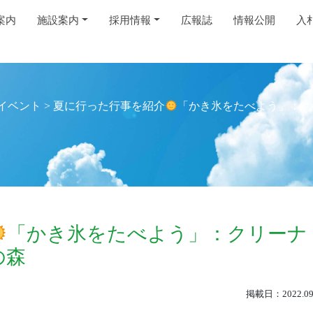
案内
施設案内
採用情報
広報誌
情報公開
入
イベント
>
夏に行った行事を紹介
「かき氷をたべよう」：ク
「かき氷をたべよう」：クリーナ
の森
掲載日：2022.09