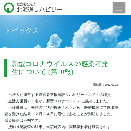
Toggle 
トピックス
新型コロナウイルスの感染者発
生について (第10報)
掲載日：2022.02.28
当法人が運営する障害者支援施設リハビリー・エイトの職員
（生活支援員）１名が、新型コロナウイルスに感染しました。
当該職員は、発熱の症状が確認されたため、医療機関にてPCR検
査を受けた結果、２月２４日に陽性であることが判明しました。
感染経路は不明です。
接触状況調査の結果、当該施設内に濃厚接触者は確認されず、