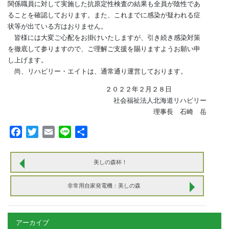
関係職員に対して実施した抗原定性検査の結果も全員が陰性であ
ることを確認しております。また、これまでに感染が疑われる症
状等が出ている方はおりません。
皆様には大変ご心配をお掛けいたしますが、引き続き感染対策
を徹底して参りますので、ご理解ご支援を賜りますようお願い申
し上げます。
尚、リハビリー・エイトは、通常通り運営しております。
２０２２年２月２８日
社会福祉法人北海道リハビリー
理事長 石崎 岳
Facebook
Twitter
Email
Line
共
有
美しの森杯！
非常用自家発電機：美しの森
アーカイブ