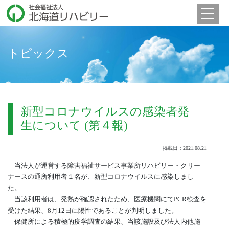
Toggle 
トピックス
新型コロナウイルスの感染者発
生について (第４報)
掲載日：2021.08.21
当法人が運営する障害福祉サービス事業所リハビリー・クリー
ナースの通所利用者１名が、新型コロナウイルスに感染しまし
た。
当該利用者は、発熱が確認されたため、医療機関にてPCR検査を
受けた結果、8月12日に陽性であることが判明しました。
保健所による積極的疫学調査の結果、当該施設及び法人内他施