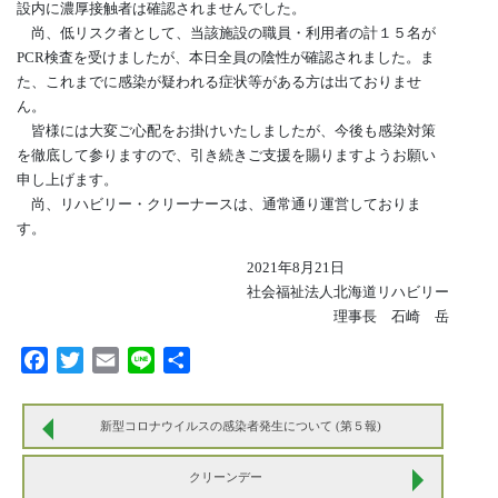
設内に濃厚接触者は確認されませんでした。
尚、低リスク者として、当該施設の職員・利用者の計１５名が
PCR検査を受けましたが、本日全員の陰性が確認されました。ま
た、これまでに感染が疑われる症状等がある方は出ておりませ
ん。
皆様には大変ご心配をお掛けいたしましたが、今後も感染対策
を徹底して参りますので、引き続きご支援を賜りますようお願い
申し上げます。
尚、リハビリー・クリーナースは、通常通り運営しておりま
す。
2021年8月21日
社会福祉法人北海道リハビリー
理事長 石崎 岳
Facebook
Twitter
Email
Line
共
有
新型コロナウイルスの感染者発生について (第５報)
クリーンデー